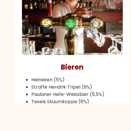
Bieren
Heineken (5%)
Straffe Hendrik Tripel (9%)
Paulaner Hefe-Weissbier (5,5%)
Texels Skuumkoppe (6%)
Brouwerij ’t IJ IJwit (6,5%)
Brouwerij ’t IJ I.P.A. (6,5%)
Brugse Zot Blond (6%)
Liefmans Fruitesse (3,8%)