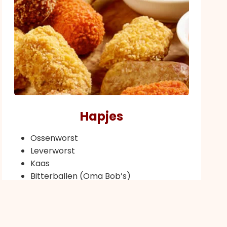
Hapjes
Ossenworst
Leverworst
Kaas
Bitterballen (Oma Bob’s)
Mini Frikandelletjes
Kaastengels (Topking)
Vlammetjes (Topking)
Gyoza