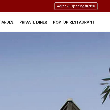
Adres & Openingstijden
HAPJES
PRIVATE DINER
POP-UP RESTAURANT