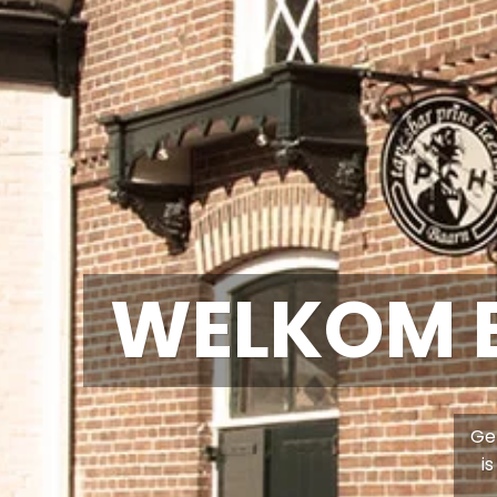
WELKOM B
Gen
i