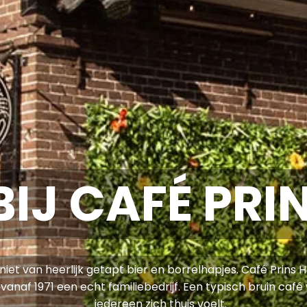
IJ CAFÉ PRI
iet van heerlijk getapt bier en borrelhapjes. Café Prins 
s vanaf 1971 een echt familiebedrijf. Een typisch bruin caf
iedereen zich thuis voelt.