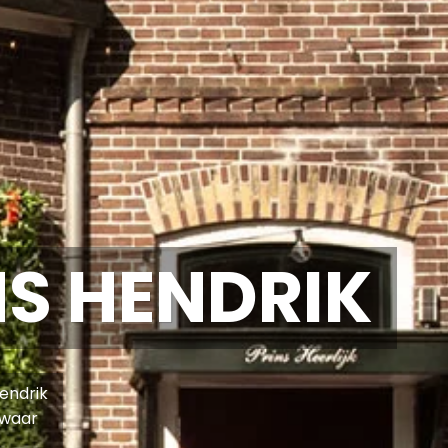
NS HENDRIK
Hendrik
é waar